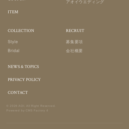
アオイウエディング
ITEM
COLLECTION
RECRUIT
Style
募集要項
Bridal
会社概要
NEWS & TOPICS
PRIVACY POLICY
CONTACT
©
2026 AOI. All Right Reserved.
Powered by
CMS Factory 4