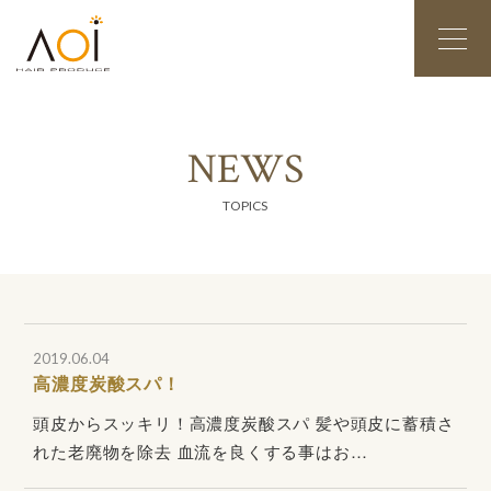
N
E
W
S
TOPICS
2019.06.04
高濃度炭酸スパ！
頭皮からスッキリ！高濃度炭酸スパ 髪や頭皮に蓄積さ
れた老廃物を除去 血流を良くする事はお…