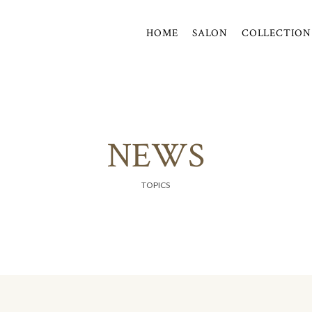
HOME
SALON
COLLECTION
N
E
W
S
TOPICS